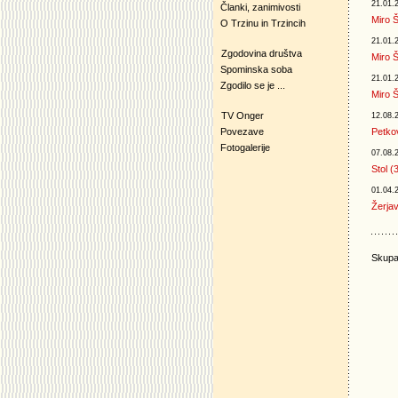
21.01.
Članki, zanimivosti
Miro Š
O Trzinu in Trzincih
21.01.
Zgodovina društva
Miro Š
Spominska soba
21.01.
Zgodilo se je ...
Miro Š
TV Onger
12.08.
Povezave
Petko
Fotogalerije
07.08.
Stol (
01.04.
Žerjav
Skupa