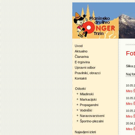
Uvod
Aktualno
Fot
Članarina
E-trgovina
Slika 
Upravni odbor
Pravilniki, obrazci
Naj fo
Kontakti
10.05.
Odseki
Miro Š
Mladinski
10.05.
Markacijski
Miro Š
Propagandni
Vodniški
10.05.
Naravovarstveni
Miro Š
Športno-plezalni
20.04.
Miro Š
Najavljeni izleti