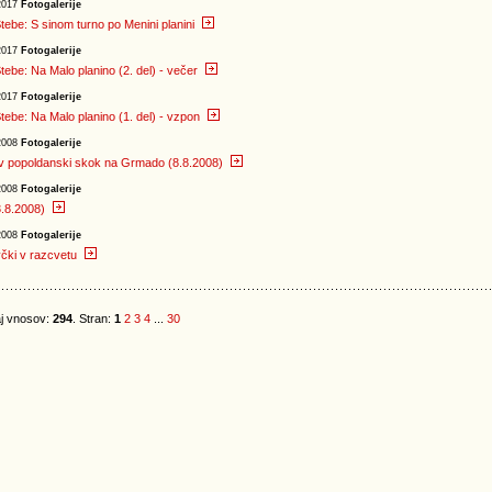
2017
Fotogalerije
tebe: S sinom turno po Menini planini
2017
Fotogalerije
tebe: Na Malo planino (2. del) - večer
2017
Fotogalerije
tebe: Na Malo planino (1. del) - vzpon
2008
Fotogalerije
v popoldanski skok na Grmado (8.8.2008)
2008
Fotogalerije
3.8.2008)
2008
Fotogalerije
čki v razcvetu
j vnosov:
294
. Stran:
1
2
3
4
...
30