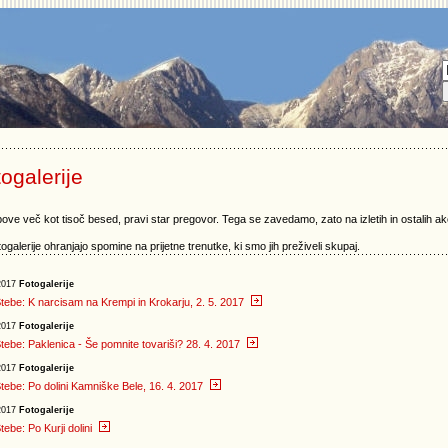
ogalerije
pove več kot tisoč besed, pravi star pregovor. Tega se zavedamo, zato na izletih in ostalih ak
togalerije ohranjajo spomine na prijetne trenutke, ki smo jih preživeli skupaj.
2017
Fotogalerije
tebe: K narcisam na Krempi in Krokarju, 2. 5. 2017
2017
Fotogalerije
tebe: Paklenica - Še pomnite tovariši? 28. 4. 2017
2017
Fotogalerije
tebe: Po dolini Kamniške Bele, 16. 4. 2017
2017
Fotogalerije
tebe: Po Kurji dolini