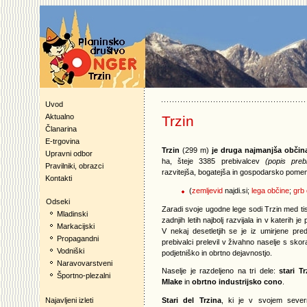
Uvod
Aktualno
Trzin
Članarina
E-trgovina
Trzin
(299 m)
je druga najmanjša občina
Upravni odbor
ha, šteje 3385 prebivalcev
(popis preb
Pravilniki, obrazci
razvitejša, bogatejša in gospodarsko pom
Kontakti
(
zemljevid
najdi.si;
lega občine
;
grb
Odseki
Zaradi svoje ugodne lege sodi Trzin med tis
Mladinski
zadnjih letih najbolj razvijala in v katerih je
Markacijski
V nekaj desetletjih se je iz umirjene pr
Propagandni
prebivalci prelevil v živahno naselje s skoraj
Vodniški
podjetniško in obrtno dejavnostjo.
Naravovarstveni
Naselje je razdeljeno na tri dele:
stari Tr
Športno-plezalni
Mlake
in
obrtno industrijsko cono
.
Stari del Trzina
, ki je v svojem sever
Najavljeni izleti