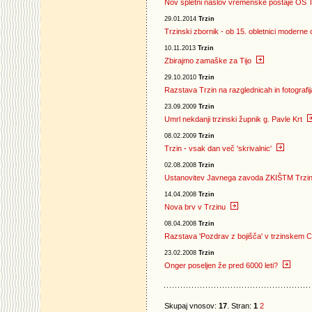
Nov spletni naslov vremenske postaje OŠ T
29.01.2014
Trzin
Trzinski zbornik - ob 15. obletnici moderne 
10.11.2013
Trzin
Zbirajmo zamaške za Tijo
29.10.2010
Trzin
Razstava Trzin na razglednicah in fotografi
23.09.2009
Trzin
Umrl nekdanji trzinski župnik g. Pavle Krt
08.02.2009
Trzin
Trzin - vsak dan več 'skrivalnic'
02.08.2008
Trzin
Ustanovitev Javnega zavoda ZKIŠTM Trzi
14.04.2008
Trzin
Nova brv v Trzinu
08.04.2008
Trzin
Razstava 'Pozdrav z bojišča' v trzinskem 
23.02.2008
Trzin
Onger poseljen že pred 6000 leti?
Skupaj vnosov:
17
. Stran:
1
2