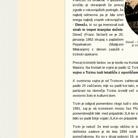
Francozi že umaknili. V ljudskem
izročilu je ohranjenih še precej
zgodb o rokovnjaških podvigih, še
najbolj odmevna pa je bila smrt
enega najbolj znanih rokovnjačev
-
Dimež
a, ki so ga imenovali tudi
strah in trepet kranjske dežele
.
Dimež (Franc Sicherl) se je 20.
januarja 1862 skupaj s pajdašem
Dimež – fo
Pepelnakom (Matijcem
je iz
Mlakarjem) z dimom zadušil v
trzinski opekarni.
Precej trzinskih fantov se je borilo na fron
Maistra. Na frontah te vojne je padlo 11 Trzi
vojno v Trzinu tudi letališče z oporiščem
II. svetovna vojna
je od Trzincev zahtevala
padlo 24 vaščanov, trije so padli kot talci, 
partizani na območju Trzina izvedli več 
osnovno šolo in kulturni dom.
Trzin je odigral pomembno vlogo tudi v
slo
1991, saj je ob trzinskem mostu čez P
pomembnejših bitk med pripadniki JLA ter s
bitki so padli štirje vojaki JLA in en pripadni
Trzin je nekoč že imel svojo občino in t
občinske zadeve je do leta 1894 vodil 
pomočnikoma. Ko so v drugi polovici 19. sto