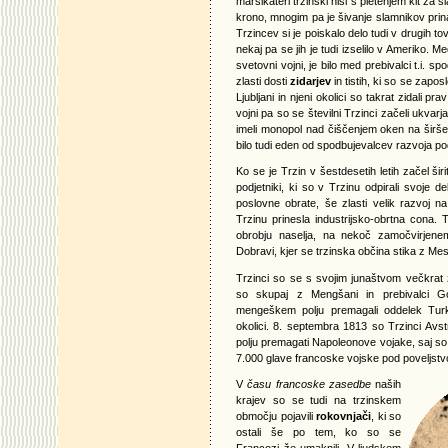
marsikateri trzinski hiši s pletenjem kit za 
krono, mnogim pa je šivanje slamnikov prina
Trzincev si je poiskalo delo tudi v drugih tova
nekaj pa se jih je tudi izselilo v Ameriko.
svetovni vojni, je bilo med prebivalci t.i. sp
zlasti dosti
zidarjev
in tistih, ki so se zapos
Ljubljani in njeni okolici so takrat zidali pra
vojni pa so se številni Trzinci začeli ukvarja
imeli monopol nad čiščenjem oken na širšem
bilo tudi eden od spodbujevalcev razvoja pod
Ko se je Trzin v šestdesetih letih začel širiti
podjetniki, ki so v Trzinu odpirali svoje de
poslovne obrate, še zlasti velik razvoj 
Trzinu prinesla industrijsko-obrtna cona
obrobju naselja, na nekoč zamočvirjenem 
Dobravi, kjer se trzinska občina stika z Mes
Trzinci so se s svojim junaštvom večkrat 
so skupaj z Mengšani in prebivalci Go
mengeškem polju premagali oddelek Turko
okolici. 8. septembra 1813 so Trzinci Av
polju premagati Napoleonove vojake, saj so n
7.000 glave francoske vojske pod poveljstvo
V
času francoske zasedbe
naših
krajev so se tudi na trzinskem
območju pojavili
rokovnjači
, ki so
ostali še po tem, ko so se