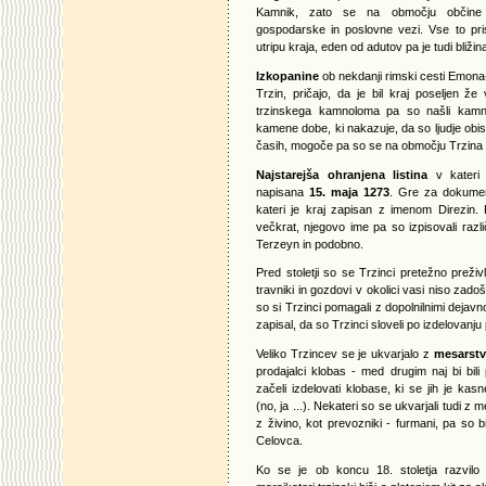
Kamnik, zato se na območju občine pr
gospodarske in poslovne vezi. Vse to p
utripu kraja, eden od adutov pa je tudi bližin
Izkopanine
ob nekdanji rimski cesti Emona-C
Trzin, pričajo, da je bil kraj poseljen že
trzinskega kamnoloma pa so našli kamnit
kamene dobe, ki nakazuje, da so ljudje obis
časih, mogoče pa so se na območju Trzina z
Najstarejša ohranjena listina
v kateri 
napisana
15. maja 1273
. Gre za dokume
kateri je kraj zapisan z imenom Direzin.
večkrat, njegovo ime pa so izpisovali razli
Terzeyn in podobno.
Pred stoletji so se Trzinci pretežno preživl
travniki in gozdovi v okolici vasi niso zado
so si Trzinci pomagali z dopolnilnimi dejav
zapisal, da so Trzinci sloveli po izdelovanju p
Veliko Trzincev se je ukvarjalo z
mesarst
prodajalci klobas - med drugim naj bi bili p
začeli izdelovati klobase, ki se jih je kas
(no, ja ...). Nekateri so se ukvarjali tudi 
z živino, kot prevozniki - furmani, pa so b
Celovca.
Ko se je ob koncu 18. stoletja razvil