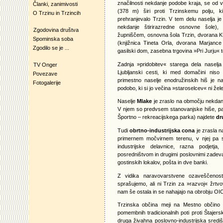
značilnosti nekdanje podobe kraja, se od
Članki, zanimivosti
(378 m) širi proti Trzinskemu polju, ki
O Trzinu in Trzincih
prehranjevalo Trzin. V tem delu naselja j
nekdanje štirirazredne osnovne šole),
Zgodovina društva
župniščem, osnovna šola Trzin, dvorana K
Spominska soba
(knjižnica Tineta Orla, dvorana Marjance 
Zgodilo se je ...
gasilski dom, zasebna trgovina »Pri Jurju« te
Zadnja »pridobitev« starega dela naselja
TV Onger
Ljubljanski cesti, ki med domačini niso bi
Povezave
primestno naselje enodružinskih hiš je n
Fotogalerije
podobo, ki si jo večina »staroselcev« ni žele
Naselje
Mlake
je zraslo na območju nekdanj
V njem so predvsem stanovanjske hiše, pa tu
Športno – rekreacijskega parka) najdete
dr
Tudi
obrtno-industrijska cona
je zrasla n
primernem močvirnem terenu, v njej pa 
industrijske delavnice, razna podjetja
posredništvom in drugimi poslovnimi zadeva
gostinskih lokalov, pošta in dve banki.
Z vidika naravovarstvene ozaveščenost 
sprašujemo, ali ni Trzin za »razvoj« žrtv
nam še ostala in se nahajajo na obrobju OIC 
Trzinska občina meji na Mestno občino Lj
pomembnih tradicionalnih poti proti Štajerski
druga živahna poslovno-industrijska sred