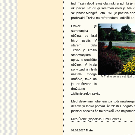
tudi Trzin dobil svoj občinski urad, ki 
okupacije. Po drugi svetovni vojni je bila 
skupnost Mengeš, leta 1970 je postala sa
prebivalci Trzina na referendumu odločili za
Odkar je
samostojna
občina, se kraj
hitro razvija. V
starem delu
Trzina je zraslo
stanovanjsko
upravno središče
občine. V kraju
so v zadnjih letih
nastala mnoga
V Trzinu se vse več ljudi z
društva, tako da
je društveno in
družabno
življenje zelo razvito.
Med delavnimi, obenem pa tudi najstarejši
desetletju lahko pohvali še zlasti z bogat
planinci obiskali že takorekoč vsa najpom
Miro Štebe (dopolnila: Emil Pevec)
02.02.2017
Trzin