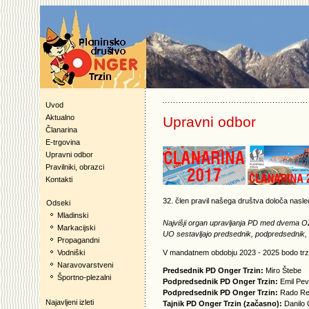
Uvod
Aktualno
Upravni odbor
Članarina
E-trgovina
Upravni odbor
Pravilniki, obrazci
Kontakti
32. člen pravil našega društva določa nasle
Odseki
Mladinski
Najvišji organ upravljanja PD med dvema O
Markacijski
UO sestavljajo predsednik, podpredsednik, ta
Propagandni
V mandatnem obdobju 2023 - 2025 bodo trzins
Vodniški
Naravovarstveni
Predsednik PD Onger Trzin:
Miro Štebe
Športno-plezalni
Podpredsednik PD Onger Trzin:
Emil Pe
Podpredsednik PD Onger Trzin:
Rado Re
Najavljeni izleti
Tajnik PD Onger Trzin (začasno):
Danilo