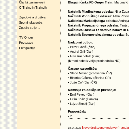
Članki, zanimivosti
Blagajničarka PD Onger Trzin:
Martina Kra
O Trzinu in Trzincih
Načelnik Mladinskega odseka:
Nina Zup
Načelnik Vodniškega odseka:
Miha Pavš
Zgodovina društva
Načelnica Markacijskega odseka:
Andrej
Spominska soba
Načelnik Propagandnega odseka:
Tanja 
Zgodilo se je ...
Načelnica Odseka za varstvo narave in 
Načelnik Športno-plezalnega odseka:
Bo
TV Onger
Nadzorni odbor:
Povezave
• Peter Pavlič (član)
Fotogalerije
• Andrej Gril (član)
• Ivan Razpotnik (člani)
(Izmed sebe izvolijo predsednika NO)
Častno razsodišče:
• Stane Mesar (predsednik ČR)
• Biserka Čičerov (članica ČR)
• Jože Cof (član ČR)
Komisija za odličja in priznanja:
• Emil Pevec (član)
• Urša Košir (članica)
• Lojze Šircelj (član)
Praporščak:
• ?
Novo društveno vodstvo (mandat
18.04.2023