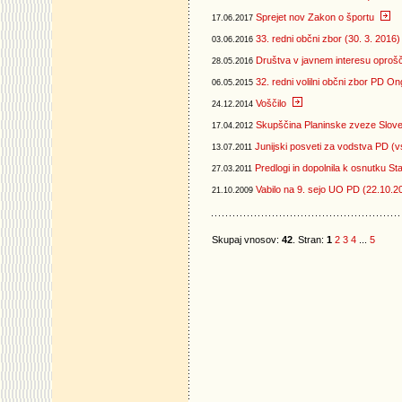
Sprejet nov Zakon o športu
17.06.2017
33. redni občni zbor (30. 3. 2016)
03.06.2016
Društva v javnem interesu oproš
28.05.2016
32. redni volilni občni zbor PD On
06.05.2015
Voščilo
24.12.2014
Skupščina Planinske zveze Sloven
17.04.2012
Junijski posveti za vodstva PD (v
13.07.2011
Predlogi in dopolnila k osnutku St
27.03.2011
Vabilo na 9. sejo UO PD (22.10.2
21.10.2009
Skupaj vnosov:
42
. Stran:
1
2
3
4
...
5