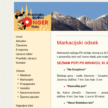
Uvod
Aktualno
Markacijski odsek
Članarina
E-trgovina
Markacisti našega PD skrbijo skoraj za 32 k
Upravni odbor
v povprečju niso več rosno mladi, poti vsako 
Pravilniki, obrazci
SEZNAM POTI PO KRVAVCU, KI 
Kontakti
“Na Gospinco”
Odseki
Mladinski
Štefanja gora - sedlo Davovec - Gospinca 
Markacijski
Jezerca; dolžina: 7 km; čas hoje: 3 ure
Propagandni
“Davovška pot”
Vodniški
Sp. Kokra (Arnež) - Davovec - postaj
Naravovarstveni
dolžina: 4 km; čas hoje: 1 ura in 30 minut
Športno-plezalni
“Skozi Roblekov kot”
Najavljeni izleti