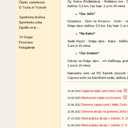
Zg. Kokra (Podlebelca) - Roblekov kot - D
Članki, zanimivosti
dolžina: 5,5 km; čas hoje: 2 uri in 45 minut
O Trzinu in Trzincih
“čez Ježo”
Zgodovina društva
Gospinca - Dom na Krvavcu - Zvoh - ra
Spominska soba
Dolgo njivo; dolžina: 5,5 km; čas hoje: 2 uri 
Zgodilo se je ...
“Na Kalce”
TV Onger
Sedlo Razor - Dolga njiva - Kalce - Kalška
Povezave
3 ure in 15 minut
Fotogalerije
“čez Greben”
Odcep na Dolgo njivo - vrh Kalškega greb
1 ura in 15 minut
Naknadno smo od PD Kamnik prevzeli še
Cojzove koče na Kokrškem sedlu, dolžina 1
Oglasna tabla spet trdno stoji
10.09.2024
Markacisti vabijo na Krvavec
13.09.2023
Delovna zapora poti | Veliki Zvoh
25.06.2022
Delovna akcija na grebenu Ježa (
22.06.2022
Markacijska akcija v soboto, 9. 1
07.10.2021
Markacijska akcija v soboto, 5. 9
01.09.2020