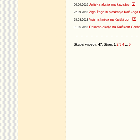
Julijska akcija markacistov
06.09.2019
Žiga-žaga in pleskanje Kalškega 
22.09.2018
Vpisna knjiga na Kalški gori
28.08.2018
Delovna akcija na Kalškem Greb
31.05.2018
Skupaj vnosov:
47
. Stran:
1
2
3
4
...
5