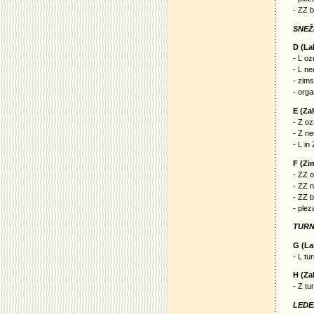
- ZZ b
SNEŽ
D (La
- L oz
- L n
- zims
- orga
E (Za
- Z oz
- Z n
- L in
F (Zi
- ZZ 
- ZZ 
- ZZ b
- plez
TURN
G (La
- L tu
H (Za
- Z tu
LEDE