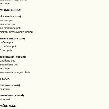
rezpotje
NE KATEGORIJE
hke snežne ture)
načene poti
eoznačene poti
ko markirane poti
nizirani in varovani z. pohodi
htevne snežne ture)
načene poti
eoznačene poti
 Z brezpotje
mski plezalni vzponi)
označene poti
neoznačene poti
rezpotje
alne smeri v snegu in ledu
I SMUKI
hki turni smuki)
rni smuki
htevni turni smuki)
rni smuki
NIŠKE TURE