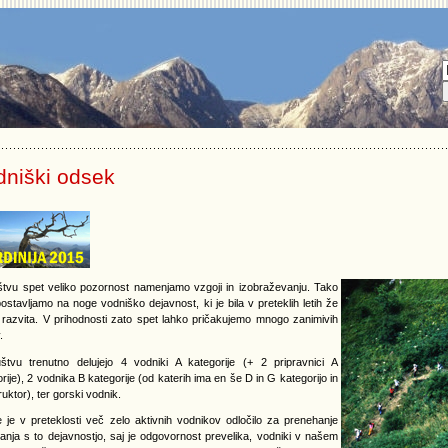
dniški odsek
štvu spet veliko pozornost namenjamo vzgoji in izobraževanju. Tako
ostavljamo na noge vodniško dejavnost, ki je bila v preteklih letih že
 razvita. V prihodnosti zato spet lahko pričakujemo mnogo zanimivih
.
štvu trenutno delujejo 4 vodniki A kategorije (+ 2 pripravnici A
rije), 2 vodnika B kategorije (od katerih ima en še D in G kategorijo in
truktor), ter gorski vodnik.
e je v preteklosti več zelo aktivnih vodnikov odločilo za prenehanje
anja s to dejavnostjo, saj je odgovornost prevelika, vodniki v našem