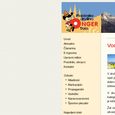
Uvod
Aktualno
Vo
Članarina
E-trgovina
Upravni odbor
Pravilniki, obrazci
Kontakti
V dru
Odseki
spet p
Mladinski
dobro
Markacijski
izletov
Propagandni
V dru
Vodniški
katego
Naravovarstveni
je inš
Športno-plezalni
Žal s
ukvarj
Najavljeni izleti