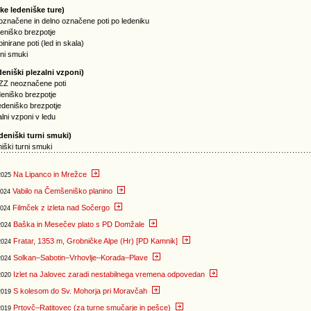
hke ledeniške ture)
označene in delno označene poti po ledeniku
deniško brezpotje
inirane poti (led in skala)
rni smuki
deniški plezalni vzponi)
 ZZ neoznačene poti
deniško brezpotje
edeniško brezpotje
alni vzponi v ledu
deniški turni smuki)
niški turni smuki
Na Lipanco in Mrežce
2025
Vabilo na Čemšeniško planino
2024
Filmček z izleta nad Sočergo
2024
Baška in Mesečev plato s PD Domžale
2024
Fratar, 1353 m, Grobničke Alpe (Hr) [PD Kamnik]
2024
Solkan–Sabotin–Vrhovlje–Korada–Plave
2024
Izlet na Jalovec zaradi nestabilnega vremena odpovedan
2020
S kolesom do Sv. Mohorja pri Moravčah
2019
Prtovč–Ratitovec (za turne smučarje in pešce)
2019