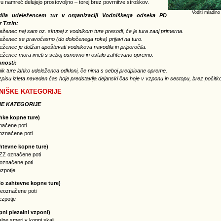
u namreč delujejo prostovoljno – torej brez povrnitve stroškov.
Voditi mladino
dila udeležencem tur v organizaciji Vodniškega odseka PD
 Trzin:
eženec naj sam oz. skupaj z vodnikom ture presodi, če je tura zanj primerna.
eženec se pravočasno (do določenega roka) prijavi na turo.
eženec je dolžan upoštevati vodnikova navodila in priporočila.
leženec mora imeti s seboj osnovno in ostalo zahtevano opremo.
nosti:
ik ture lahko udeleženca odkloni, če nima s seboj predpisane opreme.
zpisu izleta naveden čas hoje predstavlja dejanski čas hoje v vzponu in sestopu, brez počitk
NIŠKE KATEGORIJE
E KATEGORIJE
hke kopne ture)
načene poti
eoznačene poti
htevne kopne ture)
 ZZ označene poti
eoznačene poti
ezpotje
lo zahtevne kopne ture)
neoznačene poti
ezpotje
pni plezalni vzponi)
alne smeri v kopni skali