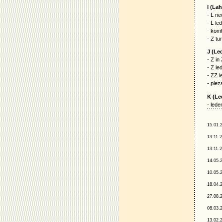
I (La
- L ne
- L le
- komb
- Z tu
J (Le
- Z in
- Z le
- ZZ l
- plez
K (Le
- lede
15.01.
13.11.
13.11.
14.05.
10.05.
18.04.
27.08.
08.03.
13.02.