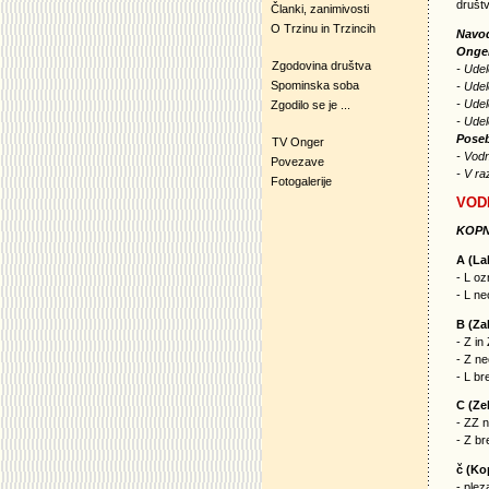
društv
Članki, zanimivosti
O Trzinu in Trzincih
Navo
Onger
Zgodovina društva
- Udel
Spominska soba
- Udel
- Udel
Zgodilo se je ...
- Ude
Poseb
TV Onger
- Vodn
Povezave
- V ra
Fotogalerije
VOD
KOPN
A (La
- L oz
- L n
B (Za
- Z in
- Z n
- L br
C (Ze
- ZZ 
- Z br
č (Ko
- plez