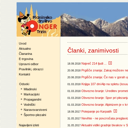
Uvod
Aktualno
Članki, zanimivosti
Članarina
E-trgovina
Največ 214 ljudi ...
Upravni odbor
18.09.2018
Pravilniki, obrazci
Prgišče znanja: Zakaj možicev ne
20.06.2018
Kontakti
Prgišče znanja: Če nas v gorah u
20.06.2018
Odseki
Knjiga 107 dni Alp na spletu (issu
01.03.2018
Mladinski
Obvezno branje: Ureditev prometa
01.03.2018
Markacijski
Obvezno branje: Spor pri plezanj
01.03.2018
Propagandni
Vodniški
Obvezno branje: Alpinizem je v kri
01.03.2018
Naravovarstveni
Potepanje po Karpatih
18.09.2017
Športno-plezalni
Nevihte - ne povzročata preglavic 
31.05.2017
Najavljeni izleti
Aktualni vidiki gradnje bivakov v S
31.05.2017