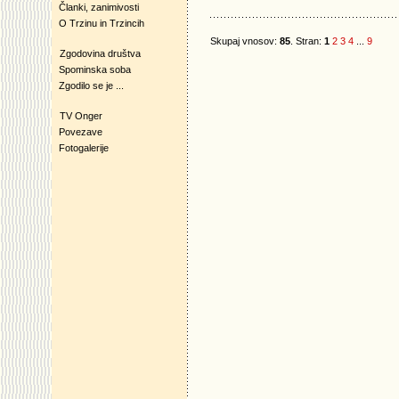
Članki, zanimivosti
O Trzinu in Trzincih
Skupaj vnosov:
85
. Stran:
1
2
3
4
...
9
Zgodovina društva
Spominska soba
Zgodilo se je ...
TV Onger
Povezave
Fotogalerije