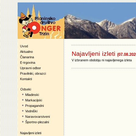
Uvod
Aktualno
Najavljeni izleti
(07.08.202
Članarina
V izbranem obdobju ni najavljenega izleta
E-trgovina
Upravni odbor
Pravilniki, obrazci
Kontakti
Odseki
Mladinski
Markacijski
Propagandni
Vodniški
Naravovarstveni
Športno-plezalni
Najavljeni izleti