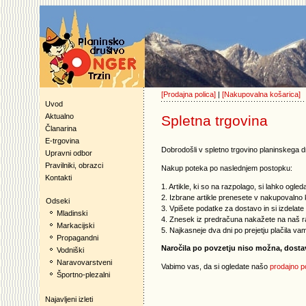
[Prodajna polica]
|
[Nakupovalna košarica]
Uvod
Aktualno
Spletna trgovina
Članarina
E-trgovina
Dobrodošli v spletno trgovino planinskega d
Upravni odbor
Pravilniki, obrazci
Nakup poteka po naslednjem postopku:
Kontakti
1. Artikle, ki so na razpolago, si lahko ogleda
2. Izbrane artikle prenesete v nakupovalno 
Odseki
3. Vpišete podatke za dostavo in si izdelate
Mladinski
4. Znesek iz predračuna nakažete na naš ra
Markacijski
5. Najkasneje dva dni po prejetju plačila va
Propagandni
Naročila po povzetju niso možna, dos
Vodniški
Naravovarstveni
Vabimo vas, da si ogledate našo
prodajno p
Športno-plezalni
Najavljeni izleti