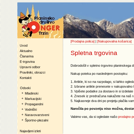
[Prodajna polica]
|
[Nakupovalna košarica]
Uvod
Aktualno
Spletna trgovina
Članarina
E-trgovina
Dobrodošli v spletno trgovino planinskega d
Upravni odbor
Pravilniki, obrazci
Nakup poteka po naslednjem postopku:
Kontakti
1. Artikle, ki so na razpolago, si lahko ogleda
2. Izbrane artikle prenesete v nakupovalno 
Odseki
3. Vpišete podatke za dostavo in si izdelate
Mladinski
4. Znesek iz predračuna nakažete na naš ra
Markacijski
5. Najkasneje dva dni po prejetju plačila va
Propagandni
Naročila po povzetju niso možna, dos
Vodniški
Naravovarstveni
Vabimo vas, da si ogledate našo
prodajno p
Športno-plezalni
Najavljeni izleti